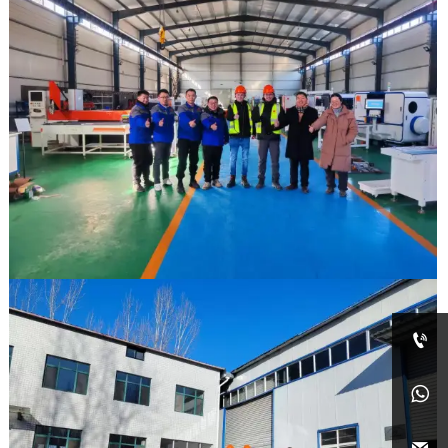


