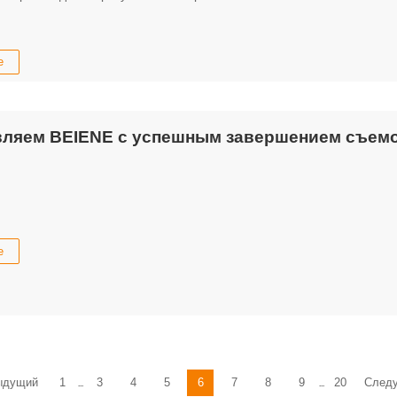
е
вляем BEIENE с успешным завершением съем
е
ыдущий
1
3
4
5
6
7
8
9
20
След
...
...