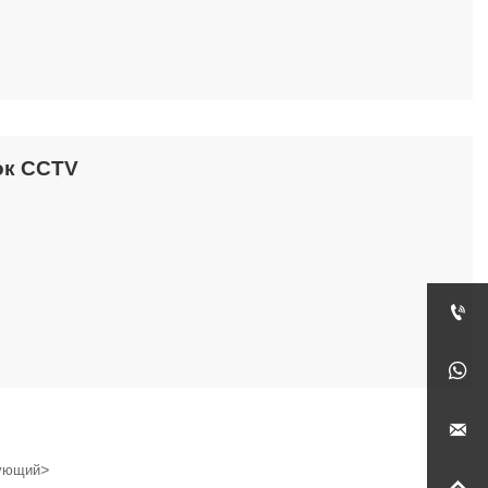
ок CCTV



>
ующий